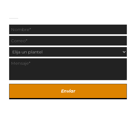
CONTÁCTANOS
Copyright © 2020 Los Fresnos y Centro Universitario
Fresnos.
Created by SintaCreativa