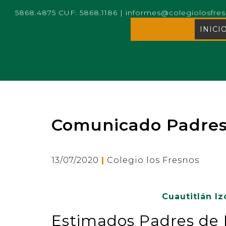
5868.4875 CUF: 5868.1186
|
informes@colegiolosfre
INICI
Comunicado Padres
|
13/07/2020
Colegio los Fresnos
Cuautitlán Iz
Estimados Padres de 