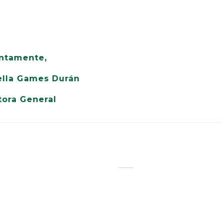
ntamente,
ella Games Durán
tora General
F
DIRECTORIO ESCOLAR