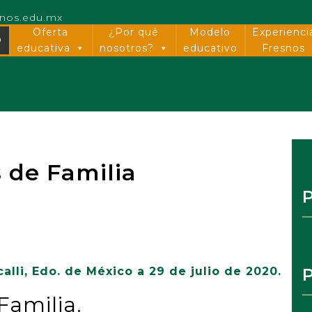
snos.edu.mx
Oferta
¿Por qué
Modelo
Experienci
O
educativa
nosotros?
educativo
Fresnos
 de Familia
calli, Edo. de México a 29 de julio de 2020.
Familia.