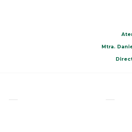
Ate
Mtra. Dani
Direc
COLEGIO LOS FRESNOS
PREPA CU