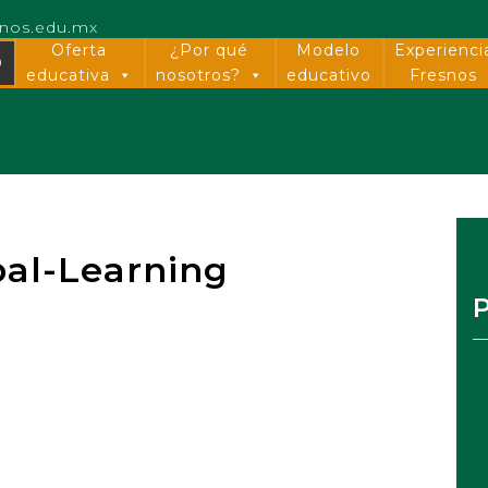
snos.edu.mx
Oferta
¿Por qué
Modelo
Experienci
O
educativa
nosotros?
educativo
Fresnos
bal-Learning