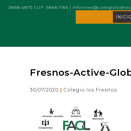
5868.4875 CUF: 5868.1186
|
informes@colegiolosfre
INICI
Fresnos-Active-Glo
|
30/07/2020
Colegio los Fresnos