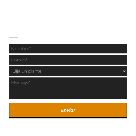
55 1331 9414
CONTÁCTANOS
Copyright © 2020 Los Fresnos y Centro Universitario
Fresnos.
Created by SintaCreativa