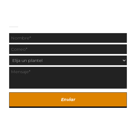
CONTÁCTANOS
Copyright © 2020 Los Fresnos y Centro Universitario
Fresnos.
Created by SintaCreativa