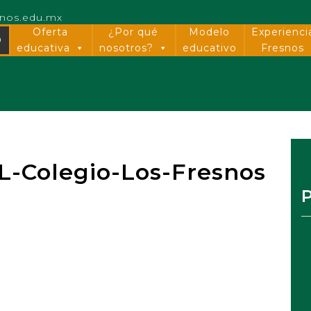
snos.edu.mx
Oferta
¿Por qué
Modelo
Experienci
O
educativa
nosotros?
educativo
Fresnos
-Colegio-Los-Fresnos