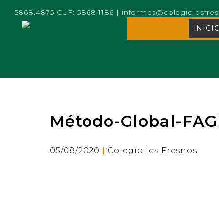
5868.4875 CUF: 5868.1186
|
informes@colegiolosfre
INICI
Método-Global-FAGL
|
05/08/2020
Colegio los Fresnos