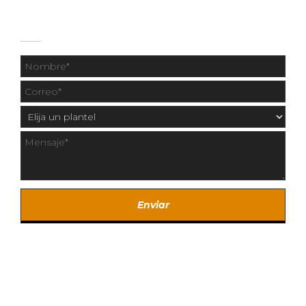
CONTÁCTANOS
Copyright © 2020 Los Fresnos y Centro Universitario
Fresnos.
Created by SintaCreativa