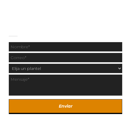
55 1331 9414
CONTÁCTANOS
Copyright © 2020 Los Fresnos y Centro Universitario
Fresnos.
Created by SintaCreativa