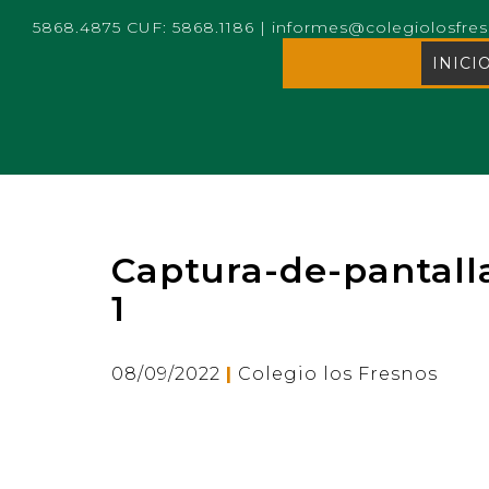
5868.4875 CUF: 5868.1186
|
informes@colegiolosfre
INICI
Captura-de-pantall
1
|
08/09/2022
Colegio los Fresnos