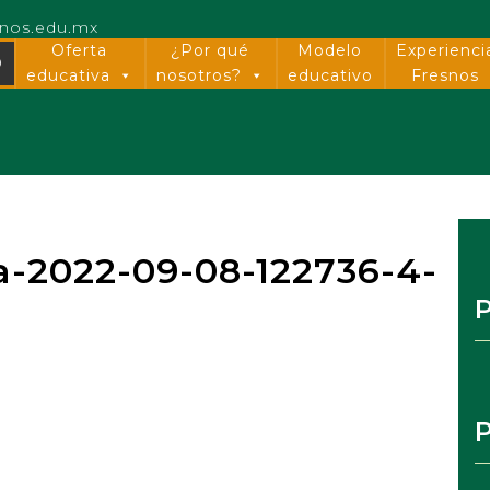
snos.edu.mx
Oferta
¿Por qué
Modelo
Experienci
O
educativa
nosotros?
educativo
Fresnos
a-2022-09-08-122736-4-